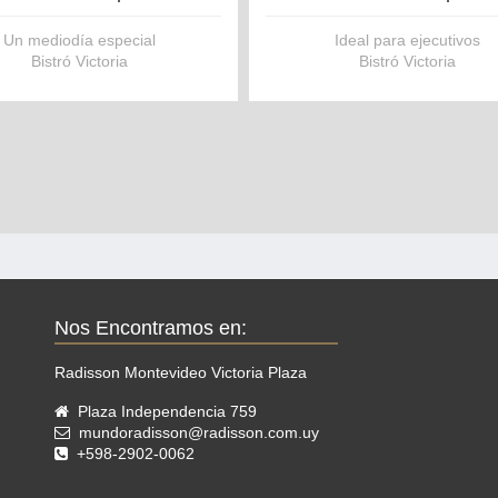
Un mediodía especial
Ideal para ejecutivos
Bistró Victoria
Bistró Victoria
Incluye
Incluye
1 Plato principal
1 Plato de entrada
1 Bebida a elección
1 Plato principal
1 Postre
1 Bebidas a elección
Opciones de bebida:
1 Postre
Nos Encontramos en:
Agua mineral
Opciones de bebida:
Radisson Montevideo Victoria Plaza
Refresco
Agua mineral
Plaza Independencia 759
mundoradisson@radisson.com.uy
Copa de vino
Refresco
+598-2902-0062
latos serán seleccionados de
Copa de vino