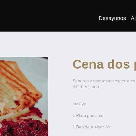
Desayunos
A
Cena dos 
Sabores y momentos especiales
Bistró Victoria
Incluye
1 Plato principal
1 Bebida a elección