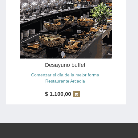
Desayuno buffet
Comenzar el día de la mejor forma
Restaurante Arcadia
$
1.100,00
Bienvenido/a a nuestro desayuno buffet en el piso 25,
donde la experiencia gastronómica se encuentra en las
alturas. Disfrute de una amplia variedad de opciones
para su desayuno.
Nuestro buffet incluye una selección de panes y
pastelería recién horneados, frutas y jugos frescos,