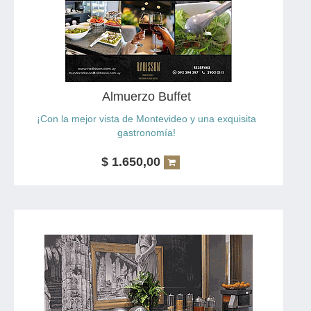
Refresco
Copa de vino
Los platos serán seleccionados de nuestra carta
Almuerzo Buffet
¡Con la mejor vista de Montevideo y una exquisita
gastronomía!
Restaurante Arcadia.
$
1.650,00
Incluye
Amplia variedad de entradas frías, platos principales y
postres.