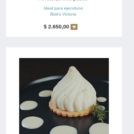
Ideal para ejecutivos
Bistró Victoria
$
2.650,00
Incluye
1 Plato de entrada
1 Plato principal
1 Bebidas a elección
1 Postre
Opciones de bebida:
Agua mineral
Refresco
Copa de vino