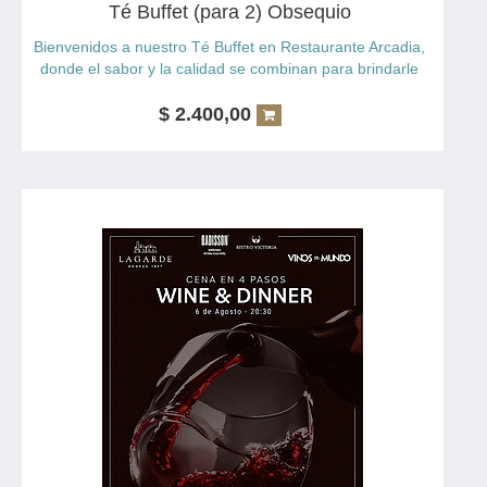
Té Buffet (para 2) Obsequio
Bienvenidos a nuestro Té Buffet en Restaurante Arcadia,
donde el sabor y la calidad se combinan para brindarle
una experiencia gastronómica única.
Propuesta para 2 personas.
$
2.400,00
Incluye
Servicio buffet
Amplia variedad de bocados dulces y salados sin límite
de consumo
Bebidas
Café
Té
Leche
Agua mineral
Bocados salados
Scones de queso
Muffins caprese