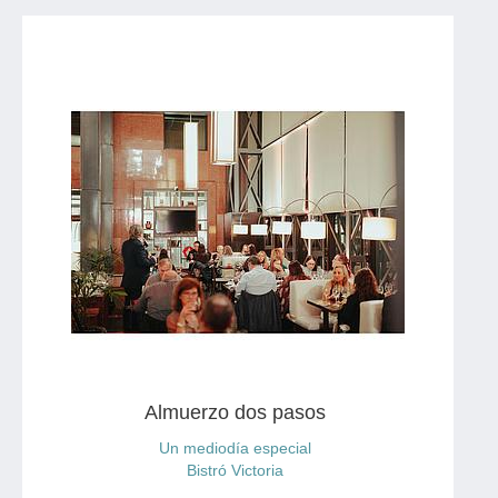
1 Plato principal
1 Bebida a elección
1 Postre
Opciones de bebida:
Agua mineral
Refresco
Copa de vino
Los platos serán seleccionados de nuestra carta
Almuerzo dos pasos
Un mediodía especial
Bistró Victoria