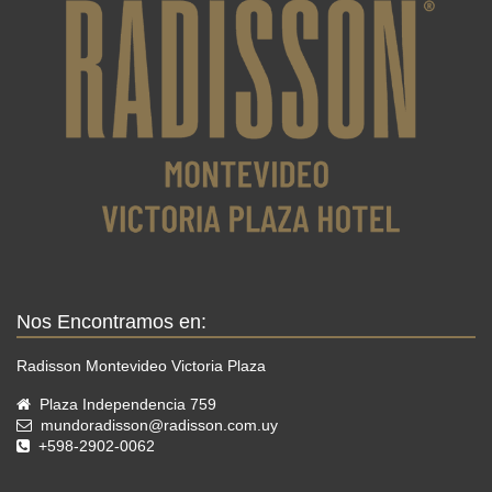
opciones de cereales y yogures, así como opciones
calientes, huevos, tocino y fiambres.
Mientras disfruta de su comida, disfrute de las
impresionantes vistas panorámicas de la ciudad desde
nuestro piso 25, lo que hará que su experiencia de
desayuno sea aún más memorable.
No importa si está buscando un lugar para una reunión
de negocios o simplemente quiere disfrutar de una
deliciosa comida en un ambiente elegante, nuestro
desayuno buffet en el piso 25 es el lugar perfecto para
comenzar su día.
Nos Encontramos en:
Radisson Montevideo Victoria Plaza
Plaza Independencia 759
mundoradisson@radisson.com.uy
+598-2902-0062