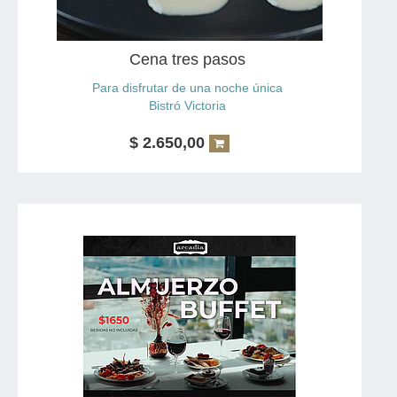
Los platos serán seleccionados de nuestra carta
Cena tres pasos
Para disfrutar de una noche única
Bistró Victoria
$
2.650,00
Incluye
1 Plato de entrada
1 Plato principal
1 Bebidas a elección
1 Postre
Opciones de bebida:
Agua mineral