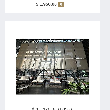
$
1.950,00
Incluye
1 Plato principal
1 Bebida a elección
1 Postre
Opciones de bebida:
Agua mineral
Refresco
Copa de vino
Los platos serán seleccionados de nuestra carta
Almuerzo tres pasos