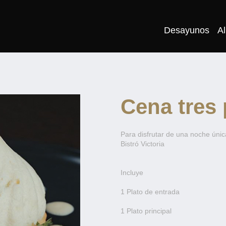
Desayunos
A
Cena tres
Para disfrutar de una noche únic
Bistró Victoria
Incluye
1 Plato de entrada
1 Plato principal