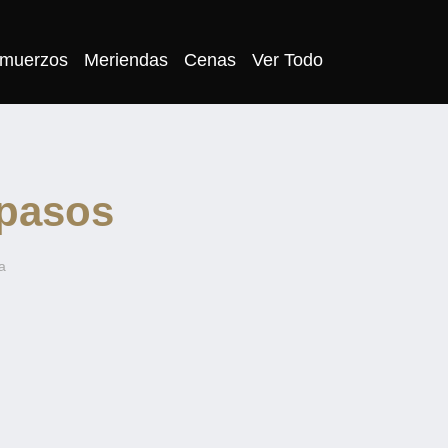
lmuerzos
Meriendas
Cenas
Ver Todo
 pasos
a