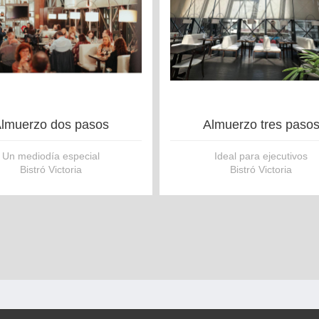
lmuerzo dos pasos
Almuerzo tres paso
Un mediodía especial
Ideal para ejecutivos
Bistró Victoria
Bistró Victoria
Incluye
Incluye
1 Plato principal
1 Plato de entrada
1 Bebida a elección
1 Plato principal
1 Postre
1 Bebidas a elección