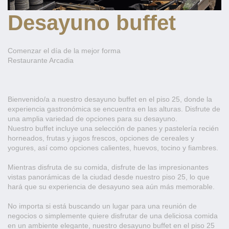
Desayuno buffet
Comenzar el día de la mejor forma
Restaurante Arcadia
Bienvenido/a a nuestro desayuno buffet en el piso 25, donde la
experiencia gastronómica se encuentra en las alturas. Disfrute de
una amplia variedad de opciones para su desayuno.
Nuestro buffet incluye una selección de panes y pastelería recién
horneados, frutas y jugos frescos, opciones de cereales y
yogures, así como opciones calientes, huevos, tocino y fiambres.
Mientras disfruta de su comida, disfrute de las impresionantes
vistas panorámicas de la ciudad desde nuestro piso 25, lo que
hará que su experiencia de desayuno sea aún más memorable.
No importa si está buscando un lugar para una reunión de
negocios o simplemente quiere disfrutar de una deliciosa comida
en un ambiente elegante, nuestro desayuno buffet en el piso 25