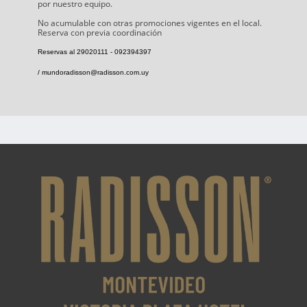
por nuestro equipo.
No acumulable con otras promociones vigentes en el local.
Reserva con previa coordinación
Reservas al 29020111 - 092394397
/ mundoradisson@radisson.com.uy