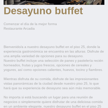
Desayuno buffet
Comenzar el día de la mejor forma
Restaurante Arcadia
Bienvenido/a a nuestro desayuno buffet en el piso 25, donde la
experiencia gastronómica se encuentra en las alturas. Disfrute de
una amplia variedad de opciones para su desayuno.
Nuestro buffet incluye una selección de panes y pastelería recién
horneados, frutas y jugos frescos, opciones de cereales y
yogures, así como opciones calientes, huevos, tocino y fiambres.
Mientras disfruta de su comida, disfrute de las impresionantes
vistas panorámicas de la ciudad desde nuestro piso 25, lo que
hará que su experiencia de desayuno sea aún más memorable.
No importa si está buscando un lugar para una reunión de
negocios o simplemente quiere disfrutar de una deliciosa comida
en un ambiente elegante, nuestro desayuno buffet en el piso 25