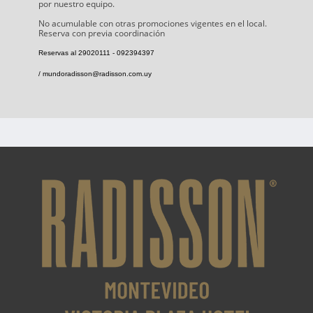
por nuestro equipo.
No acumulable con otras promociones vigentes en el local.
Reserva con previa coordinación
Reservas al 29020111 - 092394397
/ mundoradisson@radisson.com.uy