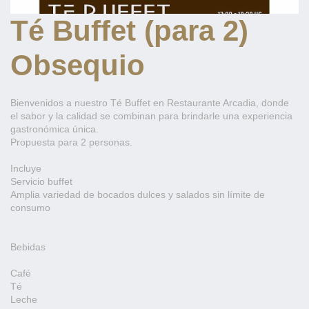
Té Buffet (para 2)
Obsequio
Bienvenidos a nuestro Té Buffet en Restaurante Arcadia, donde
el sabor y la calidad se combinan para brindarle una experiencia
gastronómica única.
Propuesta para 2 personas.
Incluye
Servicio buffet
Amplia variedad de bocados dulces y salados sin límite de
consumo
Bebidas
Café
Té
Leche